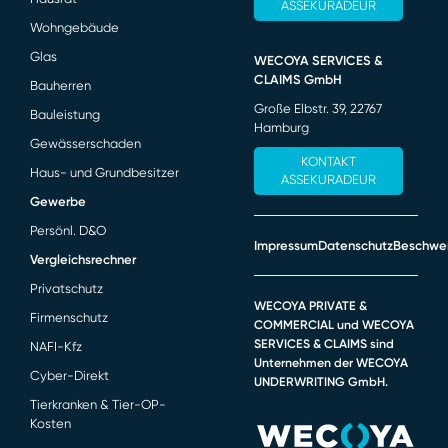
ASSEKURADEUR
Wohngebäude
Glas
WECOYA SERVICES &
CLAIMS GmbH
Bauherren
Große Elbstr. 39, 22767
Bauleistung
Hamburg
Gewässerschaden
KONTAKT
Haus- und Grundbesitzer
ASSEKURADEUR
Gewerbe
Persönl. D&O
Impressum
Datenschutz
Beschwe
Vergleichsrechner
Privatschutz
WECOYA PRIVATE &
Firmenschutz
COMMERCIAL und WECOYA
SERVICES & CLAIMS sind
NAFI-Kfz
Unternehmen der WECOYA
Cyber-Direkt
UNDERWRITING GmbH.
Tierkranken & Tier-OP-
Kosten