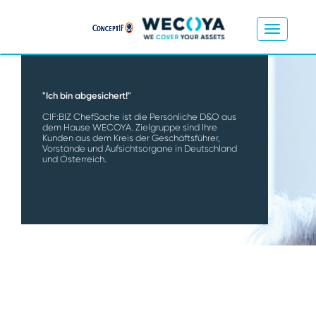
"Ich bin abgesichert!"
CIF:BIZ ChefSache ist die Persönliche D&O aus
dem Hause WECOYA. Zielgruppe sind Ihre
Kunden aus dem Kreis der Geschäftsführer,
Vorstände und Aufsichtsorgane in Deutschland
und Österreich.