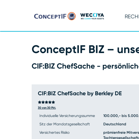
RECH
ConceptIF BIZ – uns
CIF:BIZ ChefSache - persönlic
CIF:BIZ ChefSache by Berkley DE
Mit dem
CIF4ALL Beitragsvergleich
vergleiche
sofort online abschließen.
30 von 30 Pkt.
Individuelle Versicherungssumme
100.000,- bis 5.000
Der
POOL Vergleichsrechner
bietet Ihnen die M
Sitz der Mandatsgesellschaft
Deutschland
abzuschließen.
Versichertes Risiko
prämienfreie Mitver
Tochtergesellschafte