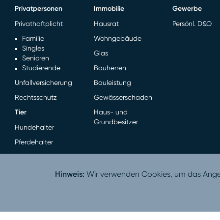
Privatpersonen
Immobilie
Gewerbe
Privathaftplicht
Hausrat
Persönl. D&O
Familie
Wohngebäude
Singles
Glas
Senioren
Studierende
Bauherren
Unfallversicherung
Bauleistung
Rechtsschutz
Gewässerschaden
Tier
Haus- und
Grundbesitzer
Hundehalter
Pferdehalter
Hinweis:
Wir verwenden Cookies, um das Angebo
V 1.13.1 - 07.08.2026 08:17:23