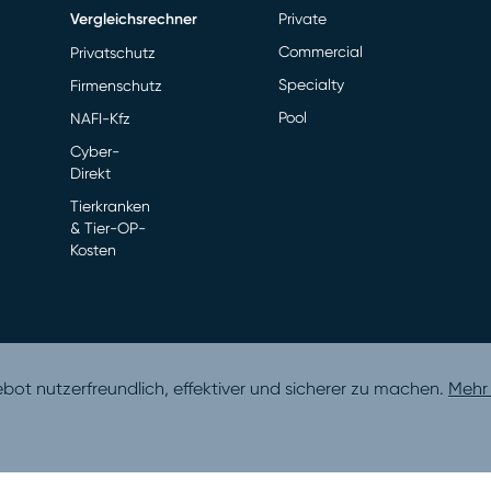
Vergleichsrechner
Private
Commercial
Privatschutz
Specialty
Firmenschutz
Pool
NAFI-Kfz
Cyber-
Direkt
Tierkranken
& Tier-OP-
Kosten
t nutzerfreundlich, effektiver und sicherer zu machen.
Mehr