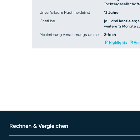
Tochtergesellschaf
Sie möchten die wichtigsten Leistungs-Parame
Tarife miteinander vergleichen? Wählen Sie eine
Unverfallbare Nachmeldefrist
12 Jahre
Leistungsvergleich aus und klicken Sie dann a
ChefLine
ja - drei Kanzleien
weitere 12 Monate z
Maximierung Versicherungssumme
2-fach
Highlights
Ann
Rechnen & Vergleichen