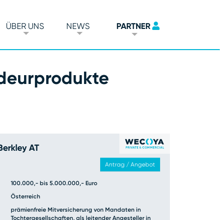
ÜBER UNS
NEWS
PARTNER
adeurprodukte
Berkley AT
 diese
CIF4ALL
BEITRAGSVERGLEICH
Antrag / Angebot
100.000,- bis 5.000.000,- Euro
d direkt
POOL
Österreich
VERGLEICHSRECHNER
prämienfreie Mitversicherung von Mandaten in
Tochtergesellschaften, als leitender Angesteller in