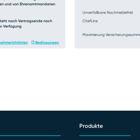
ten und von Ehrenamtmandaten
ter unserer Assekuradeur­produkte als Übersicht erzeugen od
n Tarif für eine Leistungsübersicht oder mind. zwei Tarife für e
Unverfallbare Nachmeldefrist
uf den Button
„CIF4ALL Leistungsvergleich“
.
; steht nach Vertragsende noch
ChefLine
ur Verfügung
Maximierung Versicherungssumm
ahmerichtlinien
Bedingungen
Produkte