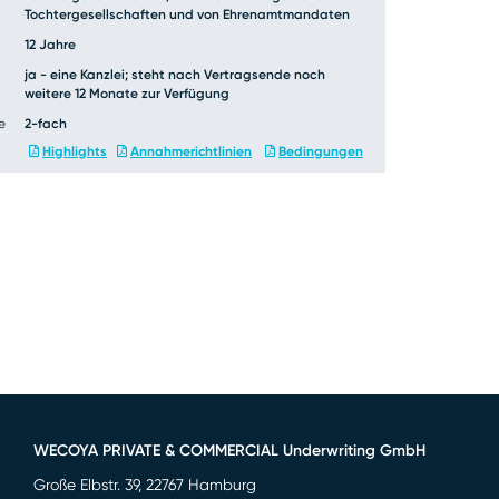
Tochtergesellschaften und von Ehrenamtmandaten
er unsere
CIF4ALL
inen
12 Jahre
LEISTUNGSVERGLEICH
ja - eine Kanzlei; steht nach Vertragsende noch
weitere 12 Monate zur Verfügung
e
2-fach
Highlights
Annahmerichtlinien
Bedingungen
WECOYA PRIVATE & COMMERCIAL Underwriting GmbH
Große Elbstr. 39, 22767 Hamburg