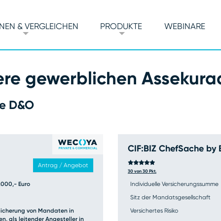
NEN & VERGLEICHEN
PRODUKTE
WEBINARE
ere gewerblichen Assekur
he D&O
CIF:BIZ ChefSache by 
n Sie unsere Assekuradeurprodukte untereinander und können
Antrag / Angebot
30 von 30 Pkt.
.000,- Euro
Individuelle Versicherungssumme
öglichkeit, Maklertarife von 85 Versicherern zu vergleichen un
Sitz der Mandatsgesellschaft
sicherung von Mandaten in
Versichertes Risiko
n, als leitender Angesteller in