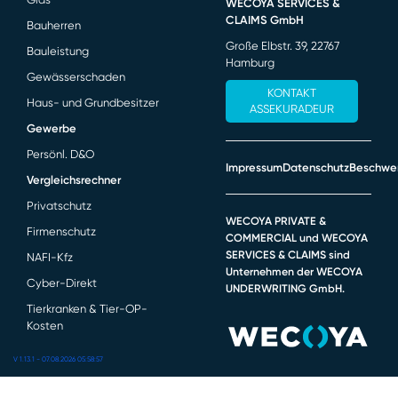
WECOYA SERVICES &
CLAIMS GmbH
Bauherren
Große Elbstr. 39, 22767
Bauleistung
Hamburg
Gewässerschaden
KONTAKT
Haus- und Grundbesitzer
ASSEKURADEUR
Gewerbe
Persönl. D&O
Impressum
Datenschutz
Beschwe
Vergleichsrechner
Privatschutz
WECOYA PRIVATE &
Firmenschutz
COMMERCIAL und WECOYA
SERVICES & CLAIMS sind
NAFI-Kfz
Unternehmen der WECOYA
Cyber-Direkt
UNDERWRITING GmbH.
Tierkranken & Tier-OP-
Kosten
V 1.13.1 - 07.08.2026 05:58:57