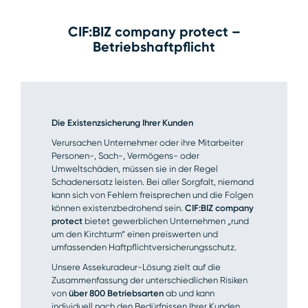
CIF:BIZ company protect –
Betriebshaftpflicht
Die Existenzsicherung Ihrer Kunden
Verursachen Unternehmer oder ihre Mitarbeiter
Personen-, Sach-, Vermögens- oder
Umweltschäden, müssen sie in der Regel
Schadenersatz leisten. Bei aller Sorgfalt, niemand
kann sich von Fehlern freisprechen und die Folgen
können existenzbedrohend sein.
CIF:BIZ company
protect
bietet gewerblichen Unternehmen „rund
um den Kirchturm“ einen preiswerten und
umfassenden Haftpflichtversicherungs­schutz.
Unsere Assekuradeur-Lösung zielt auf die
Zusammen­fassung der unterschiedlichen Risiken
von
über 800 Betriebsarten
ab und kann
individuell nach den Bedürfnissen Ihrer Kunden