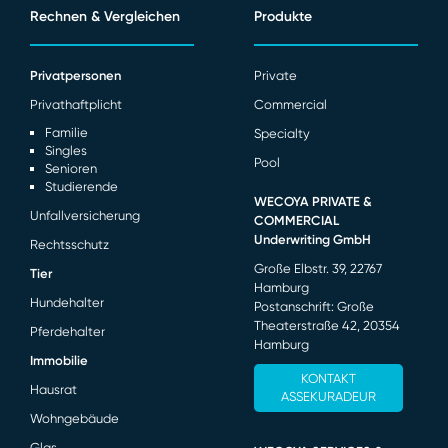
Rechnen & Vergleichen
Produkte
Privatpersonen
Private
Privathaftplicht
Commercial
Familie
Specialty
Singles
Pool
Senioren
Studierende
WECOYA PRIVATE &
Unfallversicherung
COMMERCIAL
Underwriting GmbH
Rechtsschutz
Große Elbstr. 39, 22767
Tier
Hamburg
Hundehalter
Postanschrift: Große
Theaterstraße 42, 20354
Pferdehalter
Hamburg
Immobilie
KONTAKT
Hausrat
ASSEKURADEUR
Wohngebäude
Glas