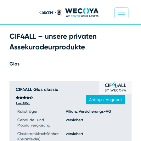
CIF4ALL – unsere privaten
Assekuradeurprodukte
Glas
CIF4ALL Glas classic
Der
POOL
Antrag / Angebot
Vergleichsrechner
7 von 8 Pkt.
bietet Ihnen die
Risikoträger
Allianz Versicherungs-AG
Möglichkeit,
POOL
Maklertarife von
Gebäude- und
versichert
VERGLEICHSRECHNER
85 Versicherern zu
Mobiliarverglasung
vergleichen und
Glaskeramikkochflächen
versichert
direkt
(Ceranfelder)