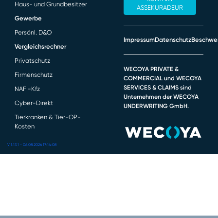
Haus- und Grundbesitzer
ASSEKURADEUR
Gewerbe
Persönl. D&O
Impressum
Datenschutz
Beschwe
Vergleichsrechner
Privatschutz
WECOYA PRIVATE &
Firmenschutz
COMMERCIAL und WECOYA
SERVICES & CLAIMS sind
NAFI-Kfz
Unternehmen der WECOYA
Cyber-Direkt
UNDERWRITING GmbH.
Tierkranken & Tier-OP-
Kosten
V 1.13.1 - 06.08.2026 17:14:08