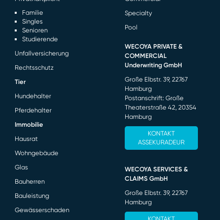
Familie
Specialty
Singles
Pool
Senioren
Studierende
WECOYA PRIVATE &
Unfallversicherung
COMMERCIAL
Underwriting GmbH
Rechtsschutz
Große Elbstr. 39, 22767
Tier
Hamburg
Hundehalter
Postanschrift: Große
Theaterstraße 42, 20354
Pferdehalter
Hamburg
Immobilie
KONTAKT
Hausrat
ASSEKURADEUR
Wohngebäude
Glas
WECOYA SERVICES &
CLAIMS GmbH
Bauherren
Große Elbstr. 39, 22767
Bauleistung
Hamburg
Gewässerschaden
KONTAKT